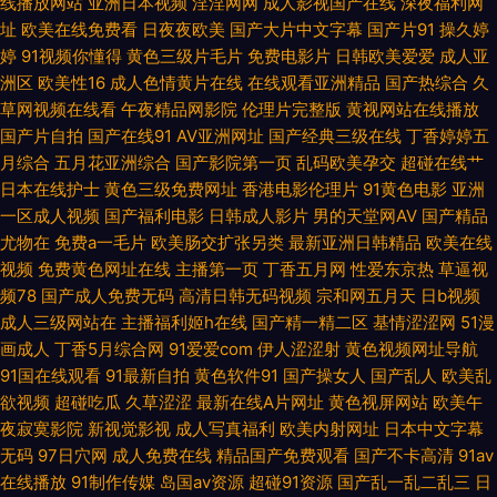
线播放网站
亚洲日本视频
淫淫网网
成人影视国产在线
深夜福利网
址
欧美在线免费看
日夜夜欧美
国产大片中文字幕
国产片91
操久婷
玖玖资源影音先锋 麻豆入口 黑丝AV老司机 福利午夜99 wwwsaocom 91探
婷
91视频你懂得
黄色三级片毛片
免费电影片
日韩欧美爱爱
成人亚
洲区
欧美性16
成人色情黄片在线
在线观看亚洲精品
国产热综合
久
花一区在线 91免费在线 91刺激网站 先锋影音va日韩有码 偷拍桃花日韩 日韩
草网视频在线看
午夜精品网影院
伦理片完整版
黄视网站在线播放
国产片自拍
国产在线91
AV亚洲网址
国产经典三级在线
丁香婷婷五
月综合
五月花亚洲综合
国产影院第一页
乱码欧美孕交
超碰在线艹
理论 欧美亚洲日韩国产另类 久久综合国产自拍 韩国A片伦理在线观看 国产
日本在线护士
黄色三级免费网址
香港电影伦理片
91黄色电影
亚洲
一区成人视频
国产福利电影
日韩成人影片
男的天堂网AV
国产精品
123 东京热福利导航 东京热九九精品 爱爱国产区 91最新地址网址 91视频在
尤物在
免费a一毛片
欧美肠交扩张另类
最新亚洲日韩精品
欧美在线
视频
免费黄色网址在线
主播第一页
丁香五月网
性爱东京热
草逼视
线观看地址 91精品在线观看国产 91操熟女 亚洲色情影视在线观看 四虎影音
频78
国产成人免费无码
高清日韩无码视频
宗和网五月天
日b视频
成人三级网站在
主播福利姬h在线
国产精一精二区
基情涩涩网
51漫
香蕉久久婷婷一区 天天电影免费版在线看 日韩成人久草青青 欧美成人超踫
画成人
丁香5月综合网
91爱爱com
伊人涩涩射
黄色视频网址导航
91国在线观看
91最新自拍
黄色软件91
国产操女人
国产乱人
欧美乱
AⅤ 久久国内精品 黑丝av在线网站 玖玖成人综合 后入欧美91百花谷 国产在
欲视频
超碰吃瓜
久草涩涩
最新在线A片网址
黄色视屏网站
欧美午
夜寂寞影院
新视觉影视
成人写真福利
欧美内射网址
日本中文字幕
线ts 国产精品一二三区啪啪 大香蕉伊人在线网 变态AV另类一区 91宅男在线
无码
97日穴网
成人免费在线
精品国产免费观看
国产不卡高清
91av
在线播放
91制作传媒
岛国av资源
超碰91资源
国产乱一乱二乱三
日
网站 91热资源站错所 91福利精品人妻 91海角社区在线看 91伊人久热 99热