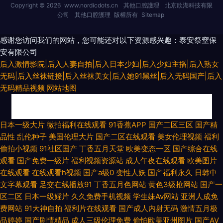
Copyright © 2026
www.nordicdots.cn
其他口腔護理
北京欣湖科技有限
公司
其他口腔護理
版權所有
Sitemap
感谢您访问我们的网站，您可能还对以下资源感兴趣：泰安祭窒保
安有限公司
后入激情影院|后入人妻自拍|后入日本少妇|后入少妇主播|后入熟女
无码|后入丝袜链接|后入丝袜美女|后入她91黑丝|后入无码国产|后入
无码精品视频
网站地图
日日视频人妻66人要 欧美亚洲色偷偷综合 99视频免费播放 九幺黄色 三级全
日本一级大片
微拍福利在线观看
91香蕉APP
国产二区三区
国产精
品性
乱伦种子
美国伦理大片
国产二区在线观看
美女伦理视频
福利
黄在线观看视频 91福利资源网页 操逼操精品 91n在线国产对白 丁香五月天
偷拍小视频
91社区国产
丁香五月天堂
欧美变态一区
国产综合在线
观看
国产免费一级片
福利视频资源站
成人午夜在线观看
欧美图片
色色 免费性爱 69福利导航视频 91不卡在线 九九这里只有精品 自拍第一页
在线观看
在线观看h视频
国产a级0
变性人妖
国产福利永久
日韩中
文字幕观看
足交在线播放91
丁香五月色网站
黄色3级抢网站
国产一
91真人视频 九一茄子网站在线下载 五月花午夜福利 九九大香蕉伊人视频 丝
区二区
日本一级婬片
久久免费手机视频
学生妹Av网站
亚洲人成免
费网站
91大神自拍
福利片在线观看
国产成人内射无码
激情五月极
袜后入动态 91亚洲精品无码万宁 久久大伊人国产av 萌白酱导航 91校花在线
品婷婷
国产剧情精品
成人三级伦理免费
偷怕欧美亚州图片
国产AV