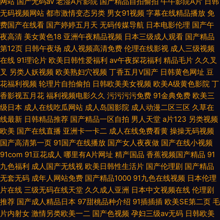
网站
国产无码av
老湿A片影院
国产精品自拍偷拍
牛牛影院A片
日韩
无码视频网站
都市激情变态另类
男女91视频
字幕在线精品播放
免
费国产在线看
国产婷婷五月天
无码传媒导航
日本电影伦理
国产午
夜高清
美女黄色18
亚洲午夜精品视频
日本三级成人观看
国产精品
第12页
日韩午夜场
成人视频高清免费
伦理在线影视
成人三级视频
在线
91理论片
欧美日韩性爱福利
av午夜探花福利
精品毛片
久久叉
叉
另类人妖视频
欧美熟妇穴视频
丁香五月V国产
日韩黄色网址
豆
花福利视频
轮理片自拍偷拍
日韩欧美美女视频
欧美A级黄色影院
丁
香影视五月花
福利视频电影久久
污污污污免费
91金典免费
欧美三
级日本
成人在线吃瓜网站
成人岛国影院
成人动漫二区三区
久草在
线最新
日韩精品推荐
国产精品一区自拍
男人天堂
a片123
另类视频
欧美
国产在线直播
亚洲卡一卡二
成人在线免费看黄
操操无码视频
国产高清第一页
91国产在线播放
国产女人夜夜做
国产在线小视频
91com
91豆花成人
哪里有A片网址
精产国品
香蕉视频国产精品
91
九色福利
成人国产无线视
欧美日韩性生活片
国产伦理剧
国产精品
无套无码
成年人网站免费
国产精品1000
91九色在线视频
日本伦理
片在线
三级无码在线天堂
久久成人亚洲
日本中文视频在线
伦理剧
推荐
国产成人精品日本
97甜桃品种介绍
91插插插
欧美SE第二页
毛
片内射女
激情另类欧美一二
国产色视频
孕妇三级av无码
日韩欧美