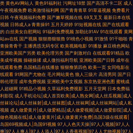
类
黄色AV网站人
黄色91福利社
污网址18禁
国产高清不卡二区
成人
午夜视频免费
欧美激情福利网
国产青青青草
91草逼视频
免费看片
日韩
午夜视频福利免费
国产嫩草视频在线
69叉叉叉
最新日本在线
视频
日韩成人a
青青操91
五月天婷婷
91短视频在线
国产在线观看
的
白丝美女自慰网站
91福利免费视频
加勒比91AV
91在线观看
黄网
站av在线
国产视频
狠狠擼狠狠擼
91桃色小视频
91激情
91干啪啪
青
青操青青干
主播诱惑无码专区
欧美视频电影
91播放
麻豆桃色网站
亚洲欧美国产另类
欧美伦理另类
国产刺激对白
在线观看91精品
欧
美成年视频
操碰操揉
成人微拍福利导航
亚洲欧美国产日韩
成年在
线观看免费
岛国精品在线播放
狠狠撸第四色
欧美一页
女同电影在
线观看
91网国产尤物在
毛片网站黄色
狼人三级片
高清男同
国产日
韩伦理淫
成年免费视频
亚洲欧美中文视频
东京热亚洲色图
蜜桃成
人超碰网
91精品小视频
久草福利免费视影
五月天堂网
日本免费福
利影院
成人手机论坛|成人首页欧美|成人熟女网|成人丝瓜视频|成人
丝袜论坛|成人丝袜射|成人丝袜图|成人丝袜网|成人丝袜网站|成人私
视频
成人做爱黄片|成人做爱精品|成人做爱视频|成人做爱影院|成人
做色视频在线|成人做爰黄片|成人做爰黄片免费|岛国3级在线观看|
岛国69视频成人|岛国91视频
97人人色天天操|97人人视频|97人人
爽|97人人爽人|97人人添人|97人人香蕉视频|97人人尤物视频|97人