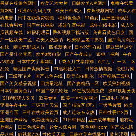
最新在线黄色网址
|
欧美艺术大片
|
日韩欧美A片网址
|
免费在线看
黄网站
|
亚洲A∨无码无线
|
欧美日韩成人
|
香蕉视频网站
|
成年人在
线电影
|
日本在线免费视频
|
福利色色操
|
91色女
|
亚洲激情极品
|
在线看男女
|
国产丝袜电影
|
超碰午夜电影
|
成年在线电影
|
成人吃
瓜视频在线
|
91福利观看
|
香蕉视频下载污版
|
免费看黄色日皮
|
国
产一区欧美二区
|
欧美人妖激情
|
欧美精品老牛影视
|
国产高清精品
在线
|
精品无码成人片
|
四虎新地址
|
日本伦理在线
|
麻豆黑丝足交
|
国产是什么意思
|
欧美a级电影
|
国产午夜成人
|
狠狠艹福利
|
午夜
aV啪啪
|
日本中文字幕网址
|
丁香五月共享婷婷
|
A片无卡
|
一区二区
乱伦
|
精品国产爽爽抖音
|
91福利社入口
|
日韩激情视频
|
伦理片网
站
|
三级理论片
|
国产九色在线
|
欧美自拍乱伦
|
国产精品三级电
|
国产美女精品视频
|
四虎最地址
|
国产妻精品一区
|
欧美熟妇视频
|
日本韩国黄色片
|
91国产交流论坛
|
91在线视频免费
|
操91视频分类
|
91视频我去叉叉
|
欧美专区
|
欧美一区性爱网址
|
三级毛片视屏
|
亚洲午夜牛牛
|
三级国产天堂
|
国产精选区1区2
|
三级毛片看
|
欧美
亚洲专区
|
日韩在线欧美首页
|
成人论坛东京热
|
日韩性爱113页
|
亚洲国产网站
|
欧美缴情乱伦
|
91日韩精品
|
亚洲成年电影
|
谁有毛
片网站
|
日日色综合操
|
老女人综合网
|
黄色网址com
|
国产成人精
品八戒
|
91视频720
|
性欧美天堂
|
日韩欧美在线播放
|
黄片涩网
|
福