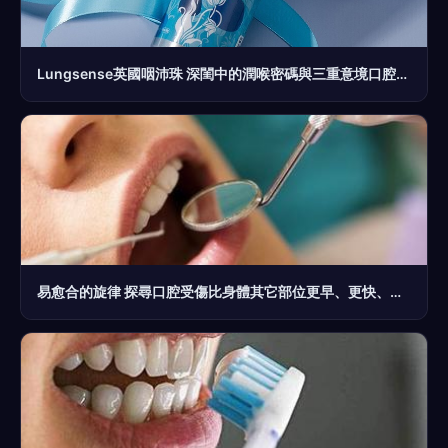
Lungsense英國咽沛珠 深閨中的潤喉密碼與三重意境口腔哲學
易愈合的旋律 探尋口腔受傷比身體其它部位更早、更快、復原之謎及其令復天之法