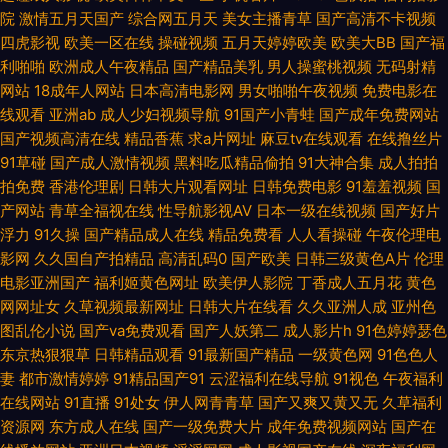
院
激情五月天国产
综合网五月天
美女主播青草
国产高清不卡视频
四虎影视
欧美一区在线
操碰视频
五月天婷婷欧美
欧美大BB
国产福
久草久爱 黄色性情网站 豆花在线入口永久 AV不卡在线观看网址 91香蕉伊人
利啪啪
欧洲成人午夜精品
国产精品美乳
男人操蜜桃视频
无码射精
网站
18成年人网站
日本高清电影网
男女啪啪午夜视频
免费电影在
91极品尤物蜜桃视频 尤物网址在线观看 午夜色网站 色色社区日韩AV 日韩国
线观看
亚洲ab
成人少妇视频导航
91国产小青蛙
国产成年免费网站
国产视频高清在线
精品香蕉
求a片网址
麻豆tv在线观看
在线撸丝片
产无线码一品 日本AB久久 久热最新网址 国产区视频 操BAⅤ视颅 91系列国产
91草碰
国产成人激情视频
黑料吃瓜精品偷拍
91大神合集
成人拍拍
拍免费
香港伦理剧
日韩大片观看网址
日韩免费电影
91羞羞视频
国
视频在线 91加茄子视频 91叉啊插 影音先锋av色资源网 影音先锋操你av在线
产网站
青草全福视在线
性导航影视AV
日本一级在线视频
国产好片
浮力
91久操
国产精品成人在线
精品免费看
人人看操碰
午夜伦理电
四虎青青WWW 日韩成人一卡 久热99 国产自拍情侣在线观看 岛国福利社 97
影网
久久国自产拍精品
高清乱码0
国产欧美
日韩三级黄色A片
伦理
电影亚洲国产
福利姬黄色网址
欧美伊人影院
丁香成人五月花
黄色
国产在线 91探花国 91视频入口福利姬 91国产白浆 影音先锋AV在线资源 婷
网网址女
久草视频最新网址
日韩大片在线看
久久亚洲人成
亚州色
图乱伦小说
国产va免费观看
国产人妖第二
成人影片h
91色婷婷瑟色
婷中文字幕一区 日韩成人网址 欧美成人官网 精品人人操人人摸 久草福利视
东京热狠狠草
日韩精品观看
91最新国产精品
一级黄色网
91色色人
妻
都市激情婷婷
91精品国产91
云涩福利在线导航
91视色
午夜福利
频欧美日韩 精品一二三四匹 国产黑丝TV 超碰在线大青青青青 97亚洲影院
在线网站
91直播
91处女
伊人网青青草
国产又爽又黄又无
久草福利
资源网
东方成人在线
国产一级免费大片
成年免费视频网站
国产在
91色蝌蚪 91高清视频在线 91CN我干网 人人摸人人爽av 欧美日本精品成人