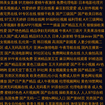
韩美女直播
91尤物69
蜜桃午夜激情
免费伦理电影
日本电影伦理片
黄瓜视频成人
性爱婷婷
爱豆在线看
麻豆影院爱爱
成人软件视频
午
日逼 91夜夜撸福利视频 91少妇网视频在线 91经典免费视频 91se激情 亚洲
夜宅男在线
91专区在线
狠狠干欧美
国产三级国产
国产欧美日韩在
线
97五月天婷婷
日韩在线网
91福利社视频
福利导航
A片三级网站
香蕉伊人 五月花成人网 天堂男人精品 亚州日韩视频 性欧美第三页 五月婷婷
久草视频8
香蕉APP污视频
艹艹艹插逼
国产精品五月天
狠狠操欧美
性爱
国产绝色精品
精品孕妇无码视频
午夜A片三级片
天美果冻传媒
蜜桃在线 色情在线观看91 欧美一二三 美欧日韩不卡在线色色 久草福利在线
久久国产成人精品
精品93久久久
日本人妖射精
学生妹avav
国产熟
女视频在线
乱伦第一页
韩日视频
高清国产剧观看
人妻少妇视频二
免费 久久爱97 九九香焦影院 国产群内射一区二区 国产黑丝一区 大香蕉伊人
区
成人无码高清毛片
亚洲av激情电影
午夜导航在线
国内主播第一
页
国产高清电影网址
91社区论坛
免费网站黄色在线
久久偷拍高清
在线网 www超碰cn 91足交视频丝袜 91偷自网 91免费网页链接 91探花酒店
亚洲
91午夜在线免费
亚洲精品第五页
麻豆网站在线观看
91精选国
产
国产精品亚洲
黄色三级成年
五月天婷婷爱
国产不卡小视频
AV色
哟哟
亚洲天堂丁香五月
91社网
美女视频黄全免费
国产精品第一页
在线观看 91网站观看视频 91最新免费网址 91自都在线 91在线影音 92影院
国
另类区另类欧美
欧美色图乱伦小说
免费成人软件
黄色网址视频
播放
国产日产美产精品
成人午夜视频
伦理视频网站
黄色18禁网站
91网网址在线观看 91蜜桃在线观看 91国产精品传媒电影 91清清视频 91色色
亚洲无码视频在线
成人无码看片
91原创社区
伦理电影香港
成人免
费
蜜桃91色色
A片视频网
国产自在线
操欧美老女人
人人97综合精
网站 影音先锋A片 亚洲小说网 五月婷中文字幕网 手机日韩精品一 日韩经典
品
岛国免费
国产无码一二
蜜桃tv网站入口
国产第66页
另类国产在
线
熟女自拍偷拍
青青久视频
久草新视频在线
激情深爱欧美激情
91
第一页第二页 人人人撸 欧美日韩国产综合 蜜臀官网 美女母亲黄色三级A片