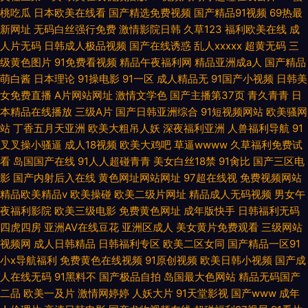
桃吃瓜
日本欧美在线看
国产精选免费视频
国产精品91视频
69热最
新网址
无码白丝强行免费
激情影院日韩
久草123
福利欧美在线
成
人片无码
日韩成人极品视频
国产在线诱惑
乱人xxxxx
超黄无码
三
级黄色图片
91免费看视频
精品午夜福利网
精品亚洲成a人
国产精品
萌白酱
日本理论
91操电影
91一区
成人精品无
91国产小视频
日韩美
女免费直播
A片网站网址
激情文学色
国产主播第37页
青久青青
日
本精品在线播放
三级A片
国产日韩亚洲综合
91短视频网站
欧美骚网
站
丁香五月天亚洲
欧美大粗吊人妖
深夜福利亚洲
人兽福利导航
91
叉叉操小骚逼
成人18视频
欧美大鸡吧
草逼wwww
久草福利免费试
看
岛国国产在线
91人人超碰青青
美女白丝18禁
91肏比
国产三区电
影
国产内射后入在线
黄色网址网站网址
97超在线视
免费视频网站
精品欧美精品v
欧美操碰
欧美二级片网址
精品成人无码视频
男女午
夜福利影院
欧美三级电影
免费黄色网址
成年版快手
日韩福利无码
四虎四房
亚洲AV在线豆花
亚洲区成人
美女黄片免费观看
三级网站
视频网
成人日韩精品
日韩福利专区
欧美二区女同
国产精品一区91
小x导航福利
免费黄色在线视频
91原创视频
欧美日韩小视频
国产成
人在线无码
91黑料不
国产极品自拍
岛国最大色网站
精品无码国产
二品
欧美一及片
激情网婷婷
人妖大片
91天堂影视
国产www
成年