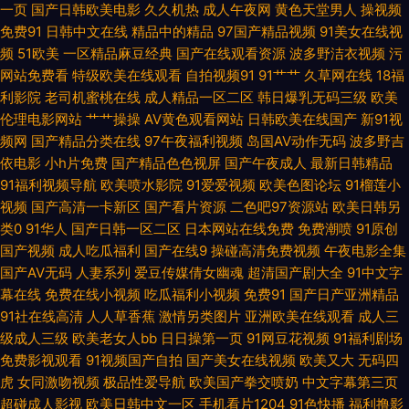
一页
国产日韩欧美电影
久久机热
成人午夜网
黄色天堂男人
操视频
免费91
日韩中文在线
精品中的精品
97国产精品视频
91美女在线视
看 www91免费福利 91视频免费入口 91豆花网页跳转 亚州色图综合 色久秀
频
51欧美
一区精品麻豆经典
国产在线观看资源
波多野洁衣视频
污
网站免费看
特级欧美在线观看
自拍视频91
91艹艹
久草网在线
18福
秀在线观看视频 欧美成久久永久 韩国伦理片av 国产精品人妻在线 阿v网站
利影院
老司机蜜桃在线
成人精品一区二区
韩日爆乳无码三级
欧美
伦理电影网站
艹艹操操
AV黄色观看网站
日韩欧美在线国产
新91视
91香蕉国产 91国产精品三级蜜臀 一本道色老头 无码免费观看 欧洲国产一区
频网
国产精品分类在线
97午夜福利视频
岛国AV动作无码
波多野吉
依电影
小h片免费
国产精品色色视屏
国产午夜成人
最新日韩精品
久合色网 国产黄a三级三级三级 成人网在线网 www91超碰 91色论坛 91TV
91福利视频导航
欧美喷水影院
91爱爱视频
欧美色图论坛
91榴莲小
视频
国产高清一卡新区
国产看片资源
二色吧97资源站
欧美日韩另
黄 夜晚男人资源 色撸撸色 日韩成人资源在线不卡 欧美后入 极品av在线 激
类0
91华人
国产日韩一区二区
日本网站在线免费
免费潮喷
91原创
国产视频
成人吃瓜福利
国产在线9
操碰高清免费视频
午夜电影全集
情另类中字图区 国产精品婷婷久久 丰满少妇精品一区二区 97影院午夜在线
国产AV无码
人妻系列
爱豆传媒倩女幽魂
超清国产剧大全
91中文字
幕在线
免费在线小视频
吃瓜福利小视频
免费91
国产日产亚洲精品
播放 91青娱乐在线观看 91va在线观看 先锋AV资源色 日韩精品导航 老牛福
91社在线高清
人人草香蕉
激情另类图片
亚洲欧美在线观看
成人三
级成人三级
欧美老女人bb
日日操第一页
91网豆花视频
91福利剧场
利导航 九九国产久久 福利av超碰 www91n国产 91视频在线观 91福利视频
免费影视观看
91视频国产自拍
国产美女在线视频
欧美又大
无码四
虎
女同激吻视频
极品性爱导航
欧美国产拳交喷奶
中文字幕第三页
超碰成人影视
欧美日韩中文一区
手机看片1204
91色快播
福利撸影
网 影音先锋av强奸 色成人亚洲婷婷亚洲 欧美变态SmaV影视 免费人妻精品