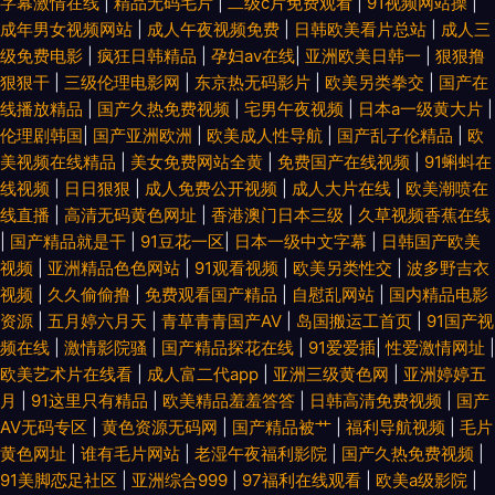
字幕激情在线
|
精品无码毛片
|
二级c片免费观看
|
91视频网站操
|
成年男女视频网站
|
成人午夜视频免费
|
日韩欧美看片总站
|
成人三
级免费电影
|
疯狂日韩精品
|
孕妇av在线
|
亚洲欧美日韩一
|
狠狠撸
狠狠干
|
三级伦理电影网
|
东京热无码影片
|
欧美另类拳交
|
国产在
线播放精品
|
国产久热免费视频
|
宅男午夜视频
|
日本a一级黄大片
|
伦理剧韩国
|
国产亚洲欧洲
|
欧美成人性导航
|
国产乱子伦精品
|
欧
美视频在线精品
|
美女免费网站全黄
|
免费国产在线视频
|
91蝌蚪在
线视频
|
日日狠狠
|
成人免费公开视频
|
成人大片在线
|
欧美潮喷在
线直播
|
高清无码黄色网址
|
香港澳门日本三级
|
久草视频香蕉在线
|
国产精品就是干
|
91豆花一区
|
日本一级中文字幕
|
日韩国产欧美
视频
|
亚洲精品色色网站
|
91观看视频
|
欧美另类性交
|
波多野吉衣
视频
|
久久偷偷撸
|
免费观看国产精品
|
自慰乱网站
|
国内精品电影
资源
|
五月婷六月天
|
青草青青国产AⅤ
|
岛国搬运工首页
|
91国产视
频在线
|
激情影院骚
|
国产精品探花在线
|
91爱爱插
|
性爱激情网址
|
欧美艺术片在线看
|
成人富二代app
|
亚洲三级黄色网
|
亚洲婷婷五
月
|
91这里只有精品
|
欧美精品羞羞答答
|
日韩高清免费视频
|
国产
AⅤ无码专区
|
黄色资源无码网
|
国产精品被艹
|
福利导航视频
|
毛片
黄色网址
|
谁有毛片网站
|
老湿午夜福利影院
|
国产久热免费视频
|
91美脚恋足社区
|
亚洲综合999
|
97福利在线观看
|
欧美a级影院
|