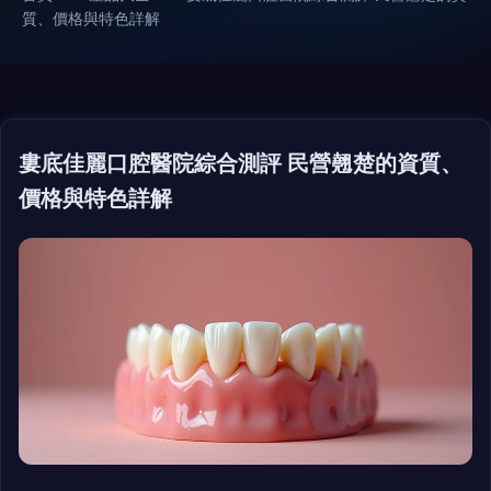
質、價格與特色詳解
婁底佳麗口腔醫院綜合測評 民營翹楚的資質、
價格與特色詳解