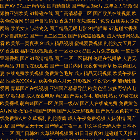
国产AV
97亚洲精华液
国内精自线
国产精品3级片
成年女人视频
狠
观看 女同15p 亚洲肏屄视频 91成人淫综合 超碰成人网站 欧美操B 国产精品
狠撸亚洲欧美
91操碰在线
国产高清精品二区
国产欧美在线视频
欧
美色综合网
91国产自拍偷拍
香蕉911
花蝴蝶看片免费
白丝美女免费
久久! 91华人精品在线 福利视频五区 美女白絲18禁 伊人在线香蕉久9 avtt一
网站
欧美女人与动物交
国产精品无码电影
91插插库
97超碰大香蕉
户外自慰影院
国产一区二区二区
国产偷窥盗摄视频
成人动漫网站观
看
欧美第一页夜夜
91成人精品视频
蜜桃爱爱视频
乱伦熟女五月天
本 黑丝少妇 日韩三级理论在线 夜夜撸导航 91吴梦梦在线 国产精品禁久久 人
91香蕉视
福利在线视频直播
一区xxxxx
岛国大片免费视频
一道日本
亚洲香蕉
国产91高清精品
国产一区二区福利
伦理在线播放
人妻无
妻一卡二卡三卡 中文精品产品网 91综合娱乐在线 久久少妇毛片 午夜视频三
码精品
91自拍在线观看
国产一级片内射
夜夜骑青青草
欧美色图人
妻
在线免费欧美视频
免费黄色毛片
成人精品无码视频
欧美午夜极
区 91大神原创 91n在线视频免费观看 毛片麻豆视频网 亚洲三级网址 91成人
品
性欧美ⅩⅩⅩⅩ乱
欧美色色六月天
91影视网
午夜伦不卡
加勒比性
爱网
青草国产在线视频
亚洲国产精品导航
欧美色淫
波多野结依电
青青草婷婷 AV激情天堂 国产第86页 男人的天堂com 91免费 国语视频在线
影
91狠狠撸
成人深夜电影
精品国产美女剃毛
加勒比熟女
91碰在线
欧美裸模
萌白酱国产一区
美国一级AV
国产人在线成免费
免费黄色
三区 97色伦电影 久热精品色情 伊人网在线9 92肏肏 海角肏逼 日本韩国A片
A片网址
微拍福利国产视频
国产人成无码视频
国产原创区色花堂
在
线免费黄A片
久草福利
乱伦家庭
成人午夜免费视频
人妖射精
国产
少妇做爱 欧美性爱在线A 九一视频色综合 国产第六页 AV黄色男人天堂 91老
屁屁
国产精品天干天
国产精品午夜一区
中文字幕无码人妻
日本不
卡二区
国产日韩91
久草福利视频网
91日日夜夜91
超碰碰天天操
91
司机视频 91AV播报 熟女偷拍视频 欧美日韩中文在线 蜜桃成人无码一区 黑丝