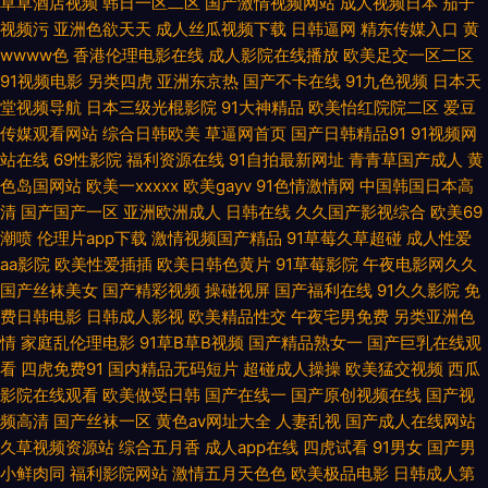
草草酒店视频
韩日一区二区
国产激情视频网站
成人视频日本
茄子
视频污
亚洲色欲天天
成人丝瓜视频下载
日韩逼网
精东传媒入口
黄
探花 东京热综合婷婷91 91最新在线视频 91免费在线破视频 影音先锋AV国产
wwww色
香港伦理电影在线
成人影院在线播放
欧美足交一区二区
91视频电影
另类四虎
亚洲东京热
国产不卡在线
91九色视频
日本天
伊人久久狼 日韩伊人福利 久久亚洲网址 豆花网页 99福利导航大全 91深夜影
堂视频导航
日本三级光棍影院
91大神精品
欧美怡红院院二区
爱豆
传媒观看网站
综合日韩欧美
草逼网首页
国产日韩精品91
91视频网
院色 91国产白丝极品精品 91pron资源 午夜精品久久精品 日韩无码精品AⅤ
站在线
69性影院
福利资源在线
91自拍最新网址
青青草国产成人
黄
色岛国网站
欧美一xxxxx
欧美gayv
91色情激情网
中国韩国日本高
美女夜色黄 国产黄色性大片网站 97瑟瑟导航 四虎四虎色AV 欧美久久区 91
清
国产国产一区
亚洲欧洲成人
日韩在线
久久国产影视综合
欧美69
潮喷
伦理片app下载
激情视频国产精品
91草莓久草超碰
成人性爱
露脸熟女四川熟女 中文字幕海角 亚洲无码韩日影院 日韩精品人妻无码 久久
aa影院
欧美性爱插插
欧美日韩色黄片
91草莓影院
午夜电影网久久
国产丝袜美女
国产精彩视频
操碰视屏
国产福利在线
91久久影院
免
费日韩电影
日韩成人影视
欧美精品性交
午夜宅男免费
另类亚洲色
人妻网 国产91传媒在线观看 成人片在线看 成人免费在线 91探花大神在线观
情
家庭乱伦理电影
91草B草B视频
国产精品熟女一
国产巨乳在线观
看
四虎免费91
国内精品无码短片
超碰成人操操
欧美猛交视频
西瓜
看 91地址网址 亚洲黄网在线 日韩欧美成人网址 免费AVcom 国产日韩tV 成
影院在线观看
欧美做受日韩
国产在线一
国产原创视频在线
国产视
频高清
国产丝袜一区
黄色av网址大全
人妻乱视
国产成人在线网站
人NV视频 www欧美成人cn 91探花精品在线 91传媒在线观看网站大全 亚洲
久草视频资源站
综合五月香
成人app在线
四虎试看
91男女
国产男
小鲜肉同
福利影院网站
激情五月天色色
欧美极品电影
日韩成人第
精品一区瑟瑟后入 天堂av东方 欧美性爱第五区 久久九九综合 福利AV在线观