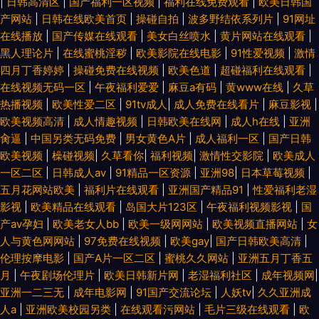
|
日韩高清区
|
国产福利一区视频
|
福利在线免费观看
|
欧美日韩国
产网站
|
日韩在线欧美首页
|
操碰自拍
|
波多野结依系列片
|
91网址
在线播放
|
国产传媒在线观看
|
美女白丝喷水
|
黄片网站在线观看
|
黑人理论片
|
在线蜜桃淫秽
|
欧美影院在线电影
|
91性爱视频
|
激情
四月丁香婷婷
|
操碰免费在线视频
|
欧美色道
|
超碰福利在线观看
|
在线视频无码一区
|
午夜福利爱爱
|
麻豆a有码
|
黄www在线
|
久草
热播视频
|
欧美性爱二区
|
91tv成人
|
成人免费在线看片
|
麻豆影视
|
欧美视频高清
|
成人情趣视频
|
日韩欧美在线网
|
成人h在线
|
亚洲
肏逼
|
中国另类无码免费
|
男女黄色A片
|
成人福利一区
|
国产日韩
欧美视频
|
橾碰视频
|
久草看你
|
福利视频
|
激情性交影院
|
欧美成人
一区二区
|
日韩成人aⅴ
|
91精品一区资源
|
亚洲98
|
日本草莓视频
|
五月花网站欧美
|
福利片在线观看
|
亚洲国产精品91
|
性爱福利老湿
影视
|
欧美精品在线观看
|
岛国大片123区
|
午夜福利视频影视
|
国
产av孕妇
|
欧美老女人bb
|
欧美一级网网站
|
欧美视频直播网站
|
女
人与黄色网网站
|
97免费在线视频
|
欧美gay
|
国产日韩欧美高清
|
伦理按摩电影
|
国产A片一区二区
|
蜜桃久久网站
|
亚洲五月丁香五
月
|
午夜剧场伦理片
|
欧美日韩新片网
|
老湿福利社区
|
成年视频网
|
亚洲一二三无
|
成年电影网
|
91国产交流论坛
|
人妖tv
|
久久亚洲成
人a
|
亚洲欧美校园另类
|
在线观看污网站
|
毛片三级在线观看
|
欧