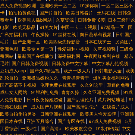
成人免费视频欧洲
|
亚洲欧美一区二区
|
91操你啊
|
一区二区三区不
卡
|
拍拍拍黄色视
|
国产片自拍
|
欧美日韩看片
|
无码在线
|
日韩免
费看片
|
欧美黑人插b网站
|
久草资源
|
日韩免费18喷
|
日本三级理论
电影
|
欧美无极品
|
91美女片
|
中国一卡二卡视频
|
97精品一区
|
国
产私拍福利精
|
午夜操操
|
91丝袜在线
|
向日葵草莓视频
|
日韩国产
毛片
|
国产亚洲一区
|
欧美四级先锋影音
|
日本在线护士
|
另类图片
亚洲色图
|
欧美专区第一页
|
性爱福利小视频
|
久草视频骚
|
三级免
费网站
|
最新国产在线播放
|
深夜福利网
|
午夜网红福利在线
|
精东
毛片
|
国产日韩免费视频
|
日韩免费中文字幕
|
中文字幕乱伦视频
|
豆奶成人app
|
国产久7精品视
|
欧洲一级大片
|
日韩电影大全
|
欧美
乱轮自拍
|
亚洲极品嫩粉久久
|
青青操青青干
|
爆乳美女福利网站
|
国产高清不卡视频
|
伦理免费在线观看
|
久久91这里
|
草逼的免费
|
成年女人网站
|
91福利社免费
|
青青久操
|
久久亚洲免费视频
|
91成
人免费电影
|
日日夜夜操她超碰
|
国产乱理伦片
|
黄片网站地址
|
91
视频在线国产
|
成人国产片视频
|
国产高清乱伦片
|
在线看片成人
|
欧美自拍偷拍另类
|
日韩亚洲在线观看
|
欧美黑人性爱影院
|
亚洲韩
国日本在线
|
亚洲五月综合
|
国产专区在线
|
97成人免费视频
|
5月
丁香综合
|
一级a性
|
国产高清a
|
欧美极度变态
|
91制作传媒
|
中文