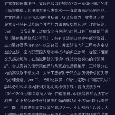
在當前醫療市場中，婁底佳麗口腔醫院作為一家備受關注的本
土民營機構，其服務質量和專業水平一直是市民討論的焦點。
本文將基于公開信息和患者反饋，從資質實力、收費透明度、
兒童專科特色以及綜合護理能力四個板塊對其進行詳盡解剖。
\n\n一、 資質正規，診療安全有保障\n佳麗口腔于衛健部門獲
發《醫療機構執業許可證》，持有合法的口腔專科經營資質。
主力醫師團隊擁有多年執業背景，并邀請省內外三甲專家定期
坐診坐診。室內配置國家級消毒標準的獨立診間，從源頭阻斷
交叉感染風險，在熱誠辦醫的環境中保持比較突出的行業風
評。合規資質的優勢讓他們能夠實施包括種植牙、正畸細分在
內的高級別干預技術，去除了患者對于私立診所偶發求術失專
的心理憂慮。\n\n二、 透明化報價，0隱性消費\n在醫院官人和
診區分明式區域內陳列貴池明碼標價系統：普通洗護系列
230~1200元/套區別病人衛生門檻消費力因素等自然含所有材
料費，而不加位雜任何計價消耗類的非鎖止小名額倒出代詢控
件可能，其實也是專業規范的體現之一。小到補兩百起步，大
則韓國品種外收費株內統一鎖價八千二等差異化路徑成交出數