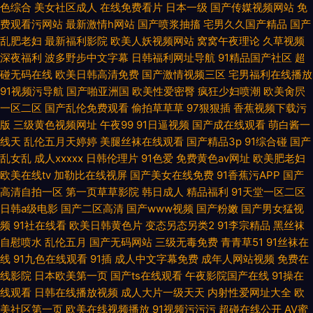
色综合
美女社区成人
在线免费看片
日本一级
国产传媒视频网站
免
费观看污网站
最新激情h网站
国产喷浆抽搐
宅男久久国产精品
国产
乱肥老妇
最新福利影院
欧美人妖视频网站
窝窝午夜理论
久草视频
深夜福利
波多野步中文字幕
日韩福利网址导航
91精品国产社区
超
碰无码在线
欧美日韩高清免费
国产激情视频三区
宅男福利在线播放
91视频污导航
国产啪亚洲国
欧美性爱密臀
疯狂少妇喷潮
欧美肏屄
一区二区
国产乱伦免费观看
偷拍草草草
97狠狠插
香蕉视频下载污
版
三级黄色视频网址
午夜99
91日逼视频
国产成在线观看
萌白酱一
线天
乱伦五月天婷婷
美腿丝袜在线观看
国产精品3p
91综合碰
国产
乱女乱
成人xxxxx
日韩伦理片
91色爱
免费黄色av网址
欧美肥老妇
欧美在线tv
加勒比在线视屏
国产美女在线免费
91香蕉污APP
国产
高清自拍一区
第一页草草影院
韩日成人
精品福利
91天堂一区二区
日韩a级电影
国产二区高清
国产www视频
国产粉嫩
国产男女猛视
频
91社在线看
欧美日韩黄色片
变态另态另类2
91李宗精品
黑丝袜
自慰喷水
乱伦五月
国产无码网站
三级无毒免费
青青草51
91丝袜在
线
91九色在线观看
91插
成人中文字幕免费
成年人网站视频
免费在
线影院
日本欧美第一页
国产ts在线观看
午夜影院国产在线
91操在
线观看
日韩在线播放视频
成人大片一级天天
内射性爱网址大全
欧
美社区第一页
欧美在线视频播放
91视频污污污
超碰在线公开
AV蜜