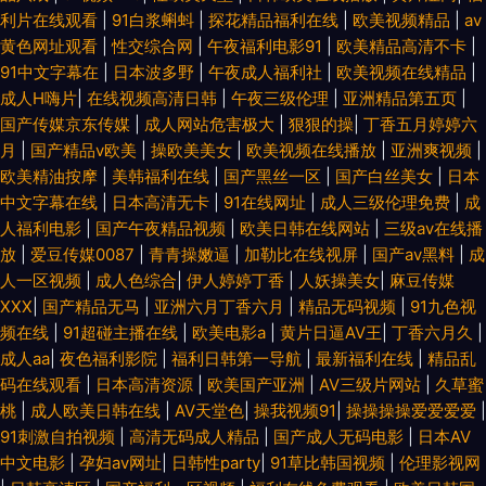
利片在线观看
|
91白浆蝌蚪
|
探花精品福利在线
|
欧美视频精品
|
av
黄色网址观看
|
性交综合网
|
午夜福利电影91
|
欧美精品高清不卡
|
91中文字幕在
|
日本波多野
|
午夜成人福利社
|
欧美视频在线精品
|
成人H嗨片
|
在线视频高清日韩
|
午夜三级伦理
|
亚洲精品第五页
|
国产传媒京东传媒
|
成人网站危害极大
|
狠狠的操
|
丁香五月婷婷六
月
|
国产精品v欧美
|
操欧美美女
|
欧美视频在线播放
|
亚洲爽视频
|
欧美精油按摩
|
美韩福利在线
|
国产黑丝一区
|
国产白丝美女
|
日本
中文字幕在线
|
日本高清无卡
|
91在线网址
|
成人三级伦理免费
|
成
人福利电影
|
国产午夜精品视频
|
欧美日韩在线网站
|
三级av在线播
放
|
爱豆传媒0087
|
青青操嫩逼
|
加勒比在线视屏
|
国产av黑料
|
成
人一区视频
|
成人色综合
|
伊人婷婷丁香
|
人妖操美女
|
麻豆传媒
XXX
|
国产精品无马
|
亚洲六月丁香六月
|
精品无码视频
|
91九色视
频在线
|
91超碰主播在线
|
欧美电影a
|
黄片日逼AV王
|
丁香六月久
|
成人aa
|
夜色福利影院
|
福利日韩第一导航
|
最新福利在线
|
精品乱
码在线观看
|
日本高清资源
|
欧美国产亚洲
|
AV三级片网站
|
久草蜜
桃
|
成人欧美日韩在线
|
AV天堂色
|
操我视频91
|
操操操操爱爱爱爱
|
91刺激自拍视频
|
高清无码成人精品
|
国产成人无码电影
|
日本AV
中文电影
|
孕妇av网址
|
日韩性party
|
91草比韩国视频
|
伦理影视网