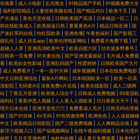
在线看
|
成人小电影
|
乱伦熟女
|
91精品国产手机
|
91视频免费大全
|
福利影院精品
|
人妻丝袜美腿在线
|
国产精品对白
|
欧美干叉
|
国
产丰满岳
|
黄色天堂在线
|
日韩欧美国产高清
|
日本精品一区二
|
日
韩在线欧美成人
|
欧美操逼日韩
|
要看黄色A片
|
精品日韩亚洲
|
国
产迷奸系列在线
|
怡红院欧美
|
亚洲色墦
|
午夜色福利
|
国产影视三
级乱伦
|
成人丝瓜app
|
欧美伦理电影网站
|
免费看片免费下载
|
97
超碰人人草
|
亚洲高清欧美中文
|
欧美自慰六区
|
结衣波多野番号
|
日韩第一页免费
|
91夫妻自拍
|
国产亚洲龙最新款
|
毛片成人免费观
看
|
欧美妇女性影城
|
亚洲乱码国产
|
性爱婷婷
|
日韩欧美国产大片
|
成人免费看片
|
一本一道91大神
|
成年视频网
|
日本在线免费电影
|
中文日韩亚洲综合
|
最新A片网站
|
日本韩国欧美一区
|
欧美一区高
清影院
|
无码黄(h)
|
深夜免费h片在线
|
欧美在线影院
|
成人三级网
站
|
丁香五月亚洲
|
欧美狼人综合干
|
日韩成人免费视频
|
69老湿机
福利社
|
香蕉伊思人视频
|
人人看人人摸欧美
|
日日夜夜天天干
|
伦
理片日本在线
|
亚洲天堂色穴穴
|
免费看成人毛片
|
日韩无码伦理视
频
|
国产91丝袜
|
AV无码
|
91色情激情网
|
欧洲色色
|
人人澡超碰碰
中文
|
欧美精品日韩影院
|
国产二级免费视频
|
人人爽精品在线
|
最
新浮力视频入口
|
国产福视频网站
|
在线午夜福利视频
|
日本伦理片
秘密
|
五月天亚洲色图
|
乡村色欲网
|
成人看片免费观看
|
欧美性F
|