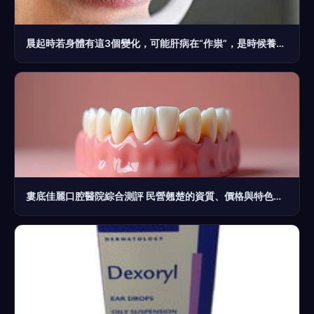
晨起時若身體有這3個變化，可能肝病在“作祟”，是時候養肝了
婁底佳麗口腔醫院綜合測評 民營翹楚的資質、價格與特色詳解