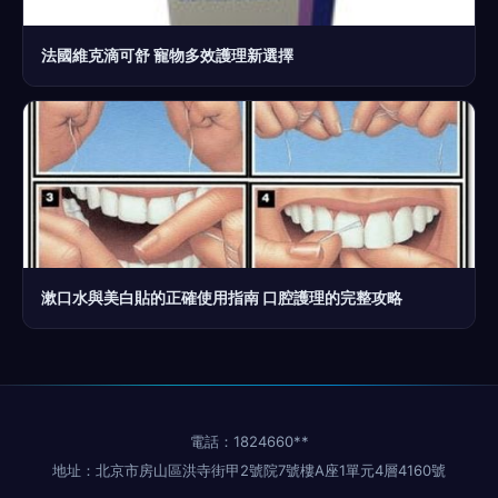
法國維克滴可舒 寵物多效護理新選擇
漱口水與美白貼的正確使用指南 口腔護理的完整攻略
電話：1824660**
地址：北京市房山區洪寺街甲2號院7號樓A座1單元4層4160號