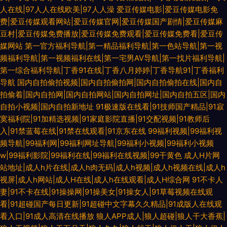
人在线|97人人在线欧美|97人人澡
爱豆传媒电影|爱豆传媒电影免
费|爱豆传媒观看网站|爱豆传媒官网|爱豆传媒国产剧情|爱豆传媒麻
豆村|爱豆传媒免费播放|爱豆传媒免费观看|爱豆传媒免费看|爱豆传
媒网站
第一官方福利导航|第一精品福利导航|第一色站导航|第一视
频福利导航|第一视频福利在线|第一宅男AV导航|第一找片福利导航|
第一综合福利导航|丁香91在线|丁香八月婷婷|丁香导航91|丁香福利
导航
国内自拍偷拍视频|国内自拍偷拍网|国内自拍偷拍在线|国内自
拍偷着|国内自拍网|国内自拍网站|国内自拍网址|国内自拍五区|国内
自拍小视频|国内自拍新地址
91极速版在线看|91技师国产精品|91寂
寞福利院|91加精选视频|91家庭影院直播|91交配视频|91教师后
入|91禁蓝莓在线|91禁在线观看|91京东在线
99福利视频|99福利视
频导航|99福利网|99福利网址导航|99福利小视频|99福利小视频
w|99福利影院|99福利在线|99福利在线视频|99干黄色
成人H片网
站地址|成人h片在线|成人h肉无码|成人h视频|成人h视频在线|成人h
视屏|成人h网站|成人H在线|成人h在线观看|成人H综合网
91不卡人
妻|91不卡在线|91操操网|91操美女|91操女人|91草莓视频在线观
看|91超碰国产每日更新|91超碰中文字幕久久精品|91成版人在线观
看入口|91成人高清在线播放
狼人APP成人|狼人超碰|狼人干大香蕉|