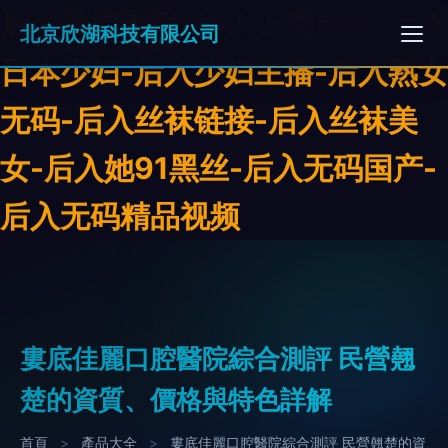
后入激情影院-后入人妻自拍-后入
北京欣湖科技有限公司
日本少妇-后入少妇主播-后入熟女
无码-后入丝袜链接-后入丝袜美
女-后入她91黑丝-后入无码国产-
后入无码精品视频
婁底佳麗口腔醫院綜合測評 民營翹
楚的資質、價格與特色詳解
首頁
>
產品大全
>
婁底佳麗口腔醫院綜合測評 民營翹楚的資