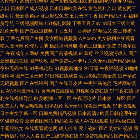
人伦理片
高清日韩电影
国产尤物视频在线
超碰福利97视屏
91看片
入口
日本国产成人视频
日本日韩欧美在线
黄色资料入口
黄色网三
级毛片
最新黄色av
麻豆影院免费
五月天堂丁香
国产精品水多
福利
所导航
三级视频网站J
51福利影院
丁香五月天av
18日本三级全黄
乱伦天堂
国产在线短视频
丁香五月丁香婷婷
91精品又
爱豆传媒下
载
丁香九月国产主播
美女网站视频黄
A片com
美女福利在线观看
狼人激情网
伦理片香港
极品福利导航
黄色三级最新免费
91嫩草国
产
午夜成年人网站
免费国产高清视频
91草莓
丝瓜视频污成人
国产
亚洲视品在线
国产玖玖
国产免费毛不卡片
久久无码
国产精品网络
孕妇无码在线
91手机论坛
91视频新地址
91日逼
午夜啪视频
91啪水
蜜桃网
国产二区无码
91日韩在线观看
西瓜影院视频全集
国产孕妇
无码视频
国产在线福利
国产在线日皮片
午夜神马伦理
毛片网站美
女
AV福利激情毛片
黄色网在线播放
91视频免费在线
91午夜在线
福
利在线视频导航
欧美喷潮一区二区
午夜理论片
日本第二片区
国产
免费大片
精品呦视频
日本乱伦高清无码
深夜国产视频
91刺激视频
日本中文字幕一区
日韩免费精品视频
日本高清v
欧美日韩伦理午夜
91碰超免费
亚洲色图网站
精品欧美
成人AV在线观看
日本a级在线
干露脸熟女
在线观看黄色网
成人抖音
爰上碰91
国产美女91视频
国
产情侣片
97人人看
国产三级视频在线
91免费视频精品
国产精品另