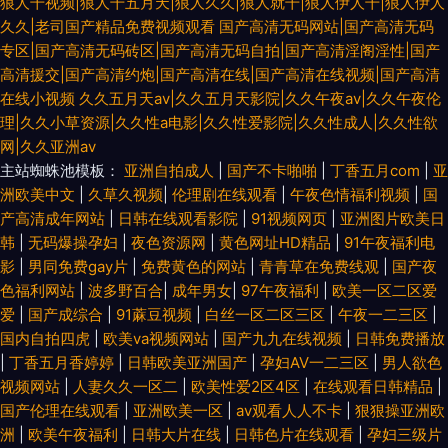
狼人干视频|狼人干五月天|狼人久久|狼人就干|狼人伊人干|狼人伊人
久久|老司国产精品免费视频观看
国产高清无码网站|国产高清无码
专区|国产高清无码砖区|国产高清无码自拍|国产高清淫阁淫性|国产
高清援交|国产高清约炮|国产高清在线|国产高清在线视频|国产高清
在线小视频
久久五月天av|久久五月天影院|久久午夜av|久久午夜伦
理|久久小草资源|久久性a电影|久久性爱影院|久久性成人|久久性欲
网|久久亚洲av
主站蜘蛛池模板：
亚洲自拍成人
|
国产不卡啪啪
|
丁香五月com
|
亚
洲欧美中文
|
久草久视频
|
伦理剧在线观看
|
午夜色情福利视频
|
国
产高清成年网站
|
日韩在线观看影院
|
91视频网页
|
亚洲图片欧美日
韩
|
无码爆操孕妇
|
夜色资源网
|
黄色网址HD精品
|
91午夜福利电
影
|
男同免费gay片
|
免费黄色的网站
|
青青草在免费线观
|
国产夜
色福利网站
|
波多野百合
|
成年男女
|
97午夜福利
|
欧美一区二区爱
爱
|
国产成综合
|
91蔴豆视频
|
白丝一区二区三区
|
午夜一二三区
|
国内自拍四虎
|
欧美va视频网站
|
国产九九在线视频
|
日韩免费播放
|
丁香五月香婷婷
|
日韩欧美亚洲国产
|
孕妇AV一二三区
|
男人欲色
视频网站
|
人妻久久一区二
|
欧美性爱2区4区
|
在线观看日韩精品
|
国产伦理在线观看
|
亚洲欧美一区
|
av观看人人不卡
|
狠狠操亚洲欧
洲
|
欧美午夜福利
|
日韩大片在线
|
日韩色片在线观看
|
孕妇三级片