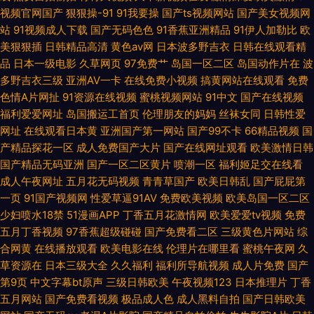
视频官网国产
狠狠操-91
91我要操
国产ts视频网站
国产美女视频网
站
91视频成人下载
国产无码色色
91香蕉亚洲精品
91伊人加勒比
欧
久久视频女人 九九国产热 国产一区二 国产福利视频99 导航亚洲99导航亚洲
美狠狠插
日韩精品高清
黄色av网
日本波多野吉衣
日韩在线观看精
品
日本一级电影
久草网页
97免费艹
岛国一区二区
岛国动作片在
波
超碰69资源 成人综合网站狼人 东方av在线天堂 大香蕉亚洲伊人 俺来干综合
多野吉衣三级
亚洲AV一卡
在线免费小视频
搞黄网站在线观看
免费
色情A片网扯
91资源在线视频
蜜桃视频网站
91中文
国产在线视频
网 AV窝窝 97国产碰 91爰爱欧美 91探花在线观看视频 91社区成人在线 91麻
福利爱爱网址
岛国搬运工首页
伦理朋友的妈妈
丝袜女同
日韩性爱
网址
在线观看日本黄
亚洲国产第一网站
国产99不卡
66精品视频
国
豆视频新地址
产精品探花一区
成人免费国产大片
国产在线网址观看
欧美激情日韩
国产精品无码亚洲
国产一区二区黄片
喷潮一区
福利姬足交在线看
成人午夜网址
五月花无码视频
青青草国产
欧美日韩乱
国产屁屁第
一页
91国产视频网
性爱草逼91AV
免费欧美视频
欧美岛国一区二区
少妇喷水18禁
51漫画APP
丁香五月花激情网
欧美爱爱tv视频
免费
五月丁香视频
97香蕉超级碰碰
国产免费看二区
三级黄色片网站
综
合网黄
在线播放观看
欧美电影在线
伦理片在哪里看
蜜桃午夜网
久
草资源在
日本三级大全
久久福利
福利所导航视频
成人片免费
国产
第9页
中文字幕bt原声
三级日韩欧美
午夜视频123
日本推理片
丁香
五月网站
国产免费看视频
极品成人色
成人黑料自拍
国产日韩欧美